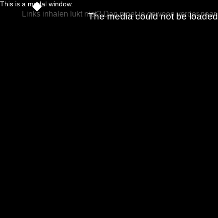
This is a modal window.
Links inhalen lukt niet? Dan moet je gewoon verder naar 
The media could not be loaded, 