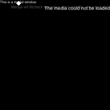
This is a modal window.
Meisje wil fitcheck opnemen voor vriendje, maar vergeet éé
The media could not be loaded, 