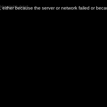
n pijnlijk detail
either because the server or network failed or beca